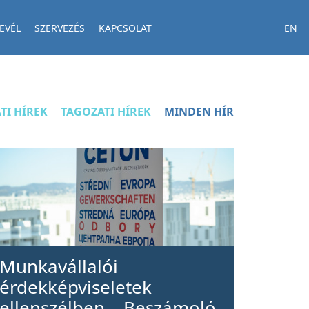
EVÉL
SZERVEZÉS
KAPCSOLAT
EN
TI HÍREK
TAGOZATI HÍREK
MINDEN HÍR
Munkavállalói
érdekképviseletek
ellenszélben – Beszámoló