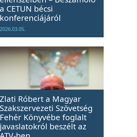
a CETUN bécsi
konferenciájáról
2026.03.05.
Zlati Róbert a Magyar
Szakszervezeti Szövetség
Fehér Könyvébe foglalt
javaslatokról beszélt az
ATV-ben