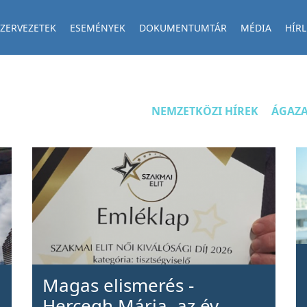
ZERVEZETEK
ESEMÉNYEK
DOKUMENTUMTÁR
MÉDIA
HÍRL
NEMZETKÖZI HÍREK
ÁGAZA
Magas elismerés -
Hercegh Mária, az év