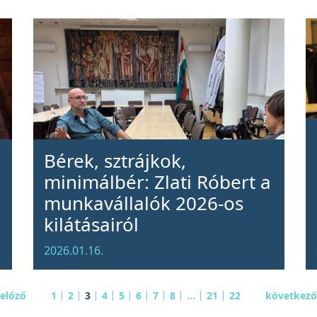
Bérek, sztrájkok,
minimálbér: Zlati Róbert a
munkavállalók 2026-os
kilátásairól
2026.01.16.
 előző
1
2
3
4
5
6
7
8
...
21
22
következő