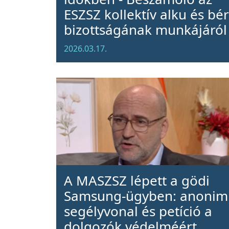
ESZSZ kollektív alku és bér
bizottságának munkájáról
2026.03.17.
A MASZSZ lépett a gödi
Samsung-ügyben: anonim
segélyvonal és petíció a
dolgozók védelméért