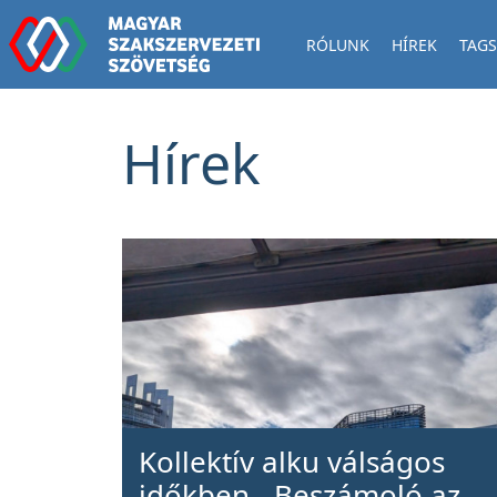
RÓLUNK
HÍREK
TAGS
Hírek
Kollektív alku válságos
időkben - Beszámoló az