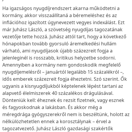
Ha igazságos nyugdíjrendszert akarna működtetni a
kormány, akkor visszaállítaná a béremeléshez és az
inflációhoz igazított úgynevezett vegyes indexálást. Ezt
már Juhász László, a szövetség nyugdíjas tagozatának
vezetője tette hozzá. Juhász attól tart, hogy a következő
hónapokban tovább gyorsuló áremelkedési hullám
várható, ami nyugdíjasok újabb százezreit fogja a
jelenleginél is rosszabb, kritikus helyzetbe sodorni.
Amennyiben a kormány nem gondoskodik megfelelő
nyugdíjemelésről – januártól legalább 15 százalékról –,
idős emberek százezreit fogja éheztetni. Szó szerint. Ők
ugyanis a kisnyugdíjukból képtelenek lépést tartani az
alapvető élelmiszerek 40 százalékos drágulásával.
Dönteniük kell: éheznek és rezsit fizetnek, vagy esznek
és fagyoskodnak a lakásban. És akkor még a
méregdrága gyógyszerekről nem is beszéltünk, holott az
nélkülözhetetlen ennek a korosztálynak – érvel a
tagozatvezető. Juhász László gazdasági szakértők