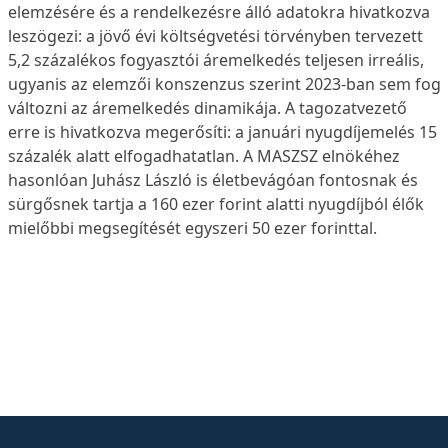
elemzésére és a rendelkezésre álló adatokra hivatkozva
leszögezi: a jövő évi költségvetési törvényben tervezett
5,2 százalékos fogyasztói áremelkedés teljesen irreális,
ugyanis az elemzői konszenzus szerint 2023-ban sem fog
változni az áremelkedés dinamikája. A tagozatvezető
erre is hivatkozva megerősíti: a januári nyugdíjemelés 15
százalék alatt elfogadhatatlan. A MASZSZ elnökéhez
hasonlóan Juhász László is életbevágóan fontosnak és
sürgősnek tartja a 160 ezer forint alatti nyugdíjból élők
mielőbbi megsegítését egyszeri 50 ezer forinttal.