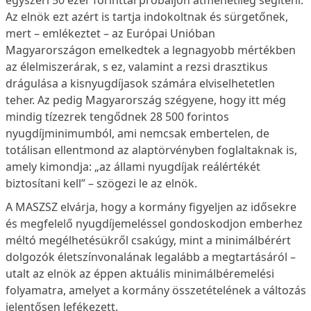
Az elnök ezt azért is tartja indokoltnak és sürgetőnek,
mert – emlékeztet – az Európai Unióban
Magyarországon emelkedtek a legnagyobb mértékben
az élelmiszerárak, s ez, valamint a rezsi drasztikus
drágulása a kisnyugdíjasok számára elviselhetetlen
teher. Az pedig Magyarország szégyene, hogy itt még
mindig tízezrek tengődnek 28 500 forintos
nyugdíjminimumból, ami nemcsak embertelen, de
totálisan ellentmond az alaptörvényben foglaltaknak is,
amely kimondja: „az állami nyugdíjak reálértékét
biztosítani kell” – szögezi le az elnök.
A MASZSZ elvárja, hogy a kormány figyeljen az idősekre
és megfelelő nyugdíjemeléssel gondoskodjon emberhez
méltó megélhetésükről csakúgy, mint a minimálbérért
dolgozók életszínvonalának legalább a megtartásáról –
utalt az elnök az éppen aktuális minimálbéremelési
folyamatra, amelyet a kormány összetételének a változás
jelentősen lefékezett.