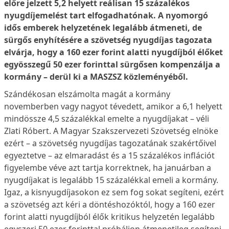
előre jelzett 5,2 helyett reálisan 15 százalékos
nyugdíjemelést tart elfogadhatónak. A nyomorgó
idős emberek helyzetének legalább átmeneti, de
sürgős enyhítésére a szövetség nyugdíjas tagozata
elvárja, hogy a 160 ezer forint alatti nyugdíjból élőket
egyösszegű 50 ezer forinttal sürgősen kompenzálja a
kormány – derül ki a MASZSZ közleményéből.
Szándékosan elszámolta magát a kormány
novemberben vagy nagyot tévedett, amikor a 6,1 helyett
mindössze 4,5 százalékkal emelte a nyugdíjakat – véli
Zlati Róbert. A Magyar Szakszervezeti Szövetség elnöke
ezért – a szövetség nyugdíjas tagozatának szakértőivel
egyeztetve – az elmaradást és a 15 százalékos inflációt
figyelembe véve azt tartja korrektnek, ha januárban a
nyugdíjakat is legalább 15 százalékkal emeli a kormány.
Igaz, a kisnyugdíjasokon ez sem fog sokat segíteni, ezért
a szövetség azt kéri a döntéshozóktól, hogy a 160 ezer
forint alatti nyugdíjból élők kritikus helyzetén legalább
egyszeri 50 ezer forinttal próbáljon átmenetileg segíteni.