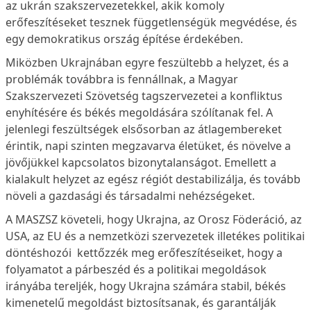
az ukrán szakszervezetekkel, akik komoly
erőfeszítéseket tesznek függetlenségük megvédése, és
egy demokratikus ország építése érdekében.
Miközben Ukrajnában egyre feszültebb a helyzet, és a
problémák továbbra is fennállnak, a Magyar
Szakszervezeti Szövetség tagszervezetei a konfliktus
enyhítésére és békés megoldására szólítanak fel. A
jelenlegi feszültségek elsősorban az átlagembereket
érintik, napi szinten megzavarva életüket, és növelve a
jövőjükkel kapcsolatos bizonytalanságot. Emellett a
kialakult helyzet az egész régiót destabilizálja, és tovább
növeli a gazdasági és társadalmi nehézségeket.
A MASZSZ követeli, hogy Ukrajna, az Orosz Föderáció, az
USA, az EU és a nemzetközi szervezetek illetékes politikai
döntéshozói kettőzzék meg erőfeszítéseiket, hogy a
folyamatot a párbeszéd és a politikai megoldások
irányába tereljék, hogy Ukrajna számára stabil, békés
kimenetelű megoldást biztosítsanak, és garantálják