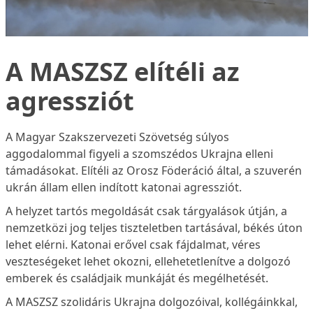
A MASZSZ elítéli az
agressziót
A Magyar Szakszervezeti Szövetség súlyos
aggodalommal figyeli a szomszédos Ukrajna elleni
támadásokat. Elítéli az Orosz Föderáció által, a szuverén
ukrán állam ellen indított katonai agressziót.
A helyzet tartós megoldását csak tárgyalások útján, a
nemzetközi jog teljes tiszteletben tartásával, békés úton
lehet elérni. Katonai erővel csak fájdalmat, véres
veszteségeket lehet okozni, ellehetetlenítve a dolgozó
emberek és családjaik munkáját és megélhetését.
A MASZSZ szolidáris Ukrajna dolgozóival, kollégáinkkal,