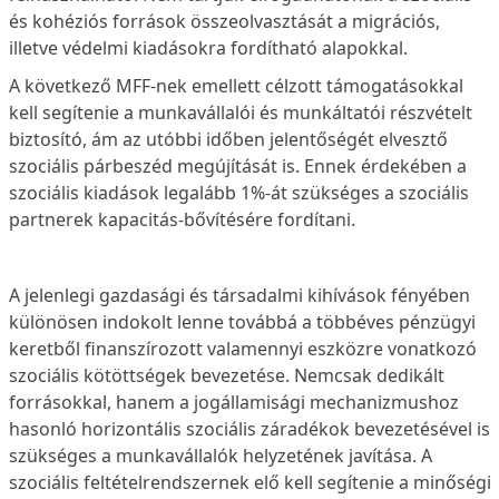
és kohéziós források összeolvasztását a migrációs,
illetve védelmi kiadásokra fordítható alapokkal.
A következő MFF-nek emellett célzott támogatásokkal
kell segítenie a munkavállalói és munkáltatói részvételt
biztosító, ám az utóbbi időben jelentőségét elvesztő
szociális párbeszéd megújítását is. Ennek érdekében a
szociális kiadások legalább 1%-át szükséges a szociális
partnerek kapacitás-bővítésére fordítani.
A jelenlegi gazdasági és társadalmi kihívások fényében
különösen indokolt lenne továbbá a többéves pénzügyi
keretből finanszírozott valamennyi eszközre vonatkozó
szociális kötöttségek bevezetése. Nemcsak dedikált
forrásokkal, hanem a jogállamisági mechanizmushoz
hasonló horizontális szociális záradékok bevezetésével is
szükséges a munkavállalók helyzetének javítása. A
szociális feltételrendszernek elő kell segítenie a minőségi