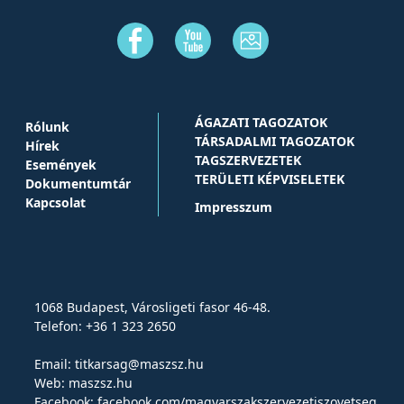
ÁGAZATI TAGOZATOK
Rólunk
TÁRSADALMI TAGOZATOK
Hírek
TAGSZERVEZETEK
Események
TERÜLETI KÉPVISELETEK
Dokumentumtár
Kapcsolat
Impresszum
1068 Budapest, Városligeti fasor 46-48.
Telefon: +36 1 323 2650
Email:
titkarsag@maszsz.hu
Web:
maszsz.hu
Facebook:
facebook.com/magyarszakszervezetiszovetseg