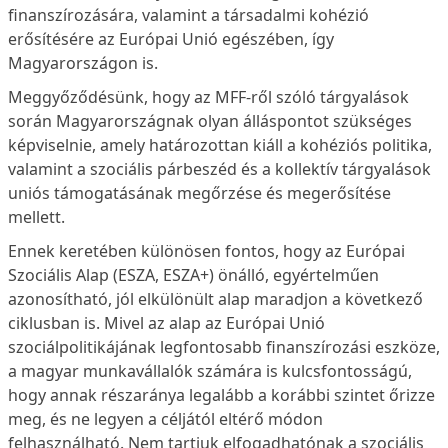
finanszírozására, valamint a társadalmi kohézió
erősítésére az Európai Unió egészében, így
Magyarországon is.
Meggyőződésünk, hogy az MFF-ről szóló tárgyalások
során Magyarországnak olyan álláspontot szükséges
képviselnie, amely határozottan kiáll a kohéziós politika,
valamint a szociális párbeszéd és a kollektív tárgyalások
uniós támogatásának megőrzése és megerősítése
mellett.
Ennek keretében különösen fontos, hogy az Európai
Szociális Alap (ESZA, ESZA+) önálló, egyértelműen
azonosítható, jól elkülönült alap maradjon a következő
ciklusban is. Mivel az alap az Európai Unió
szociálpolitikájának legfontosabb finanszírozási eszköze,
a magyar munkavállalók számára is kulcsfontosságú,
hogy annak részaránya legalább a korábbi szintet őrizze
meg, és ne legyen a céljától eltérő módon
felhasználható. Nem tartjuk elfogadhatónak a szociális