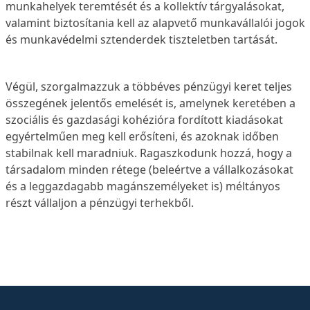
munkahelyek teremtését és a kollektív tárgyalásokat,
valamint biztosítania kell az alapvető munkavállalói jogok
és munkavédelmi sztenderdek tiszteletben tartását.
Végül, szorgalmazzuk a többéves pénzügyi keret teljes
összegének jelentős emelését is, amelynek keretében a
szociális és gazdasági kohézióra fordított kiadásokat
egyértelműen meg kell erősíteni, és azoknak időben
stabilnak kell maradniuk. Ragaszkodunk hozzá, hogy a
társadalom minden rétege (beleértve a vállalkozásokat
és a leggazdagabb magánszemélyeket is) méltányos
részt vállaljon a pénzügyi terhekből.