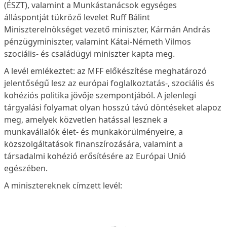
(ÉSZT), valamint a Munkástanácsok egységes
álláspontját tükröző levelet Ruff Bálint
Miniszterelnökséget vezető miniszter, Kármán András
pénzügyminiszter, valamint Kátai-Németh Vilmos
szociális- és családügyi miniszter kapta meg.
A levél emlékeztet: az MFF előkészítése meghatározó
jelentőségű lesz az európai foglalkoztatás-, szociális és
kohéziós politika jövője szempontjából. A jelenlegi
tárgyalási folyamat olyan hosszú távú döntéseket alapoz
meg, amelyek közvetlen hatással lesznek a
munkavállalók élet- és munkakörülményeire, a
közszolgáltatások finanszírozására, valamint a
társadalmi kohézió erősítésére az Európai Unió
egészében.
A minisztereknek címzett levél: