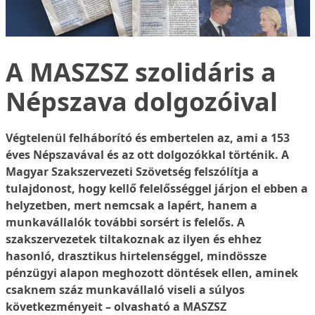
A MASZSZ szolidáris a
Népszava dolgozóival
Végtelenül felháborító és embertelen az, ami a 153
éves Népszavával és az ott dolgozókkal történik. A
Magyar Szakszervezeti Szövetség felszólítja a
tulajdonost, hogy kellő felelősséggel járjon el ebben a
helyzetben, mert nemcsak a lapért, hanem a
munkavállalók további sorsért is felelős. A
szakszervezetek tiltakoznak az ilyen és ehhez
hasonló, drasztikus hirtelenséggel, mindössze
pénzügyi alapon meghozott döntések ellen, aminek
csaknem száz munkavállaló viseli a súlyos
következményeit – olvasható a MASZSZ