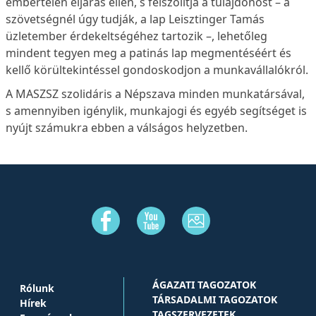
embertelen eljárás ellen, s felszólítja a tulajdonost – a
szövetségnél úgy tudják, a lap Leisztinger Tamás
üzletember érdekeltségéhez tartozik –, lehetőleg
mindent tegyen meg a patinás lap megmentéséért és
kellő körültekintéssel gondoskodjon a munkavállalókról.
A MASZSZ szolidáris a Népszava minden munkatársával,
s amennyiben igénylik, munkajogi és egyéb segítséget is
nyújt számukra ebben a válságos helyzetben.
ÁGAZATI TAGOZATOK
Rólunk
TÁRSADALMI TAGOZATOK
Hírek
TAGSZERVEZETEK