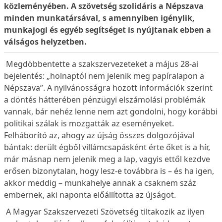
közleményében. A szövetség szolidáris a Népszava
minden munkatársával, s amennyiben igénylik,
munkajogi és egyéb segítséget is nyújtanak ebben a
válságos helyzetben.
Megdöbbentette a szakszervezeteket a május 28-ai
bejelentés: „holnaptól nem jelenik meg papíralapon a
Népszava”. A nyilvánosságra hozott információk szerint
a döntés hátterében pénzügyi elszámolási problémák
vannak, bár nehéz lenne nem azt gondolni, hogy korábbi
politikai szálak is mozgatták az eseményeket.
Felháborító az, ahogy az újság összes dolgozójával
bántak: derült égből villámcsapásként érte őket is a hír,
már másnap nem jelenik meg a lap, vagyis ettől kezdve
erősen bizonytalan, hogy lesz-e továbbra is – és ha igen,
akkor meddig – munkahelye annak a csaknem száz
embernek, aki naponta előállította az újságot.
A Magyar Szakszervezeti Szövetség tiltakozik az ilyen