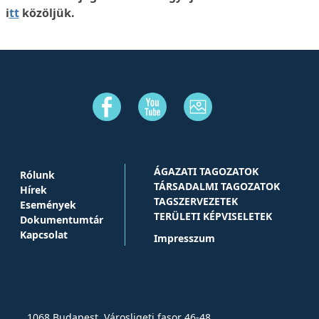
i
tt
közöljük.
ÁGAZATI TAGOZATOK
Rólunk
TÁRSADALMI TAGOZATOK
Hírek
TAGSZERVEZETEK
Események
TERÜLETI KÉPVISELETEK
Dokumentumtár
Kapcsolat
Impresszum
1068 Budapest, Városligeti fasor 46-48.