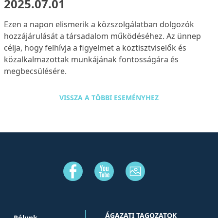
2025.07.01
Ezen a napon elismerik a közszolgálatban dolgozók
hozzájárulását a társadalom működéséhez. Az ünnep
célja, hogy felhívja a figyelmet a köztisztviselők és
közalkalmazottak munkájának fontosságára és
megbecsülésére.
VISSZA A TÖBBI ESEMÉNYHEZ
ÁGAZATI TAGOZATOK
Rólunk