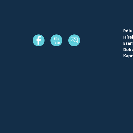
Rólu
Híre
Ese
Dok
Kapc