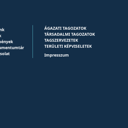
ÁGAZATI TAGOZATOK
nk
TÁRSADALMI TAGOZATOK
k
TAGSZERVEZETEK
mények
TERÜLETI KÉPVISELETEK
umentumtár
solat
Impresszum